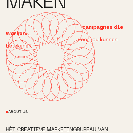
MAKEN
Al 10+ jaar
versterken we
organisaties en
merken
met online marketing, strategie,
(web)design/ontwikkeling en
campagnes die
werken
.
Laat onze website en onze cases een
inspiratie zijn voor wat wij
voor jou kunnen
betekenen.
ABOUT US
HÉT CREATIEVE MARKETINGBUREAU VAN