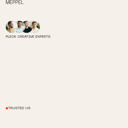
MEPPEL
Over ons
OVER ONS
PLECK CREATIVE EXPERTS
Wij geloven in de kracht van creativiteit en
strategisch inzicht om
marketingdoelstellingen te behalen. Onze
aanpak is eerlijk, doordacht en altijd gericht
op kwaliteit.
TRUSTED US