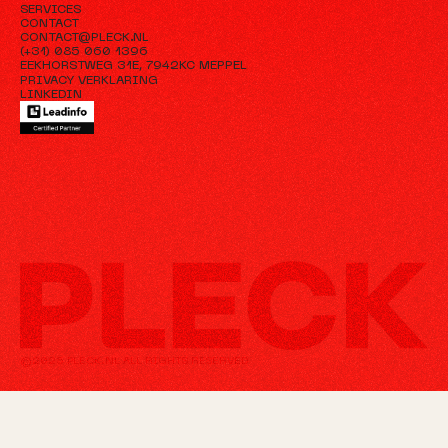
Services
SERVICES
Contact
CONTACT
contact@pleck.nl
CONTACT@PLECK.NL
(+31) 085 060 1396
(+31) 085 060 1396
Eekhorstweg 31E, 7942KC Meppel
EEKHORSTWEG 31E, 7942KC MEPPEL
PRIVACY VERKLARING
PRIVACY VERKLARING
Linkedin
LINKEDIN
©2025 PLECK.NL ALL RIGHTS RESERVED