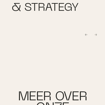
& STRATEGY
Button Text
Button
MEER OVER